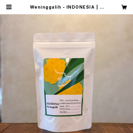
Weninggalih - INDONESIA | B
Y THE TREE COFFEE