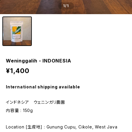
1
/1
Weninggalih - INDONESIA
¥1,400
International shipping available
インドネシア ウェニンガリ農園
内容量 : 150g
Location [生産地] : Gunung Cupu, Cikole, West Java