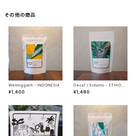
その他の商品
Weninggalih - INDONESIA
Decaf / Sidamo - ETHIOPI
A
¥1,400
¥1,480