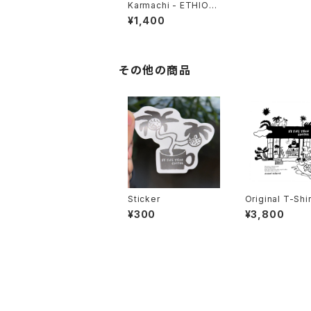
Karmachi - ETHIOPI
A
¥1,400
その他の商品
Sticker
Original T-Shir
¥300
¥3,800