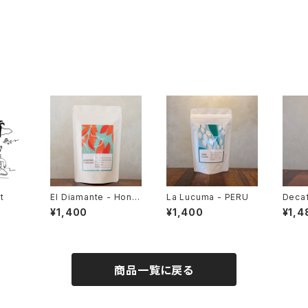
t
El Diamante - Hond
La Lucuma - PERU
Decaf
uras
THIO
¥1,400
¥1,400
¥1,4
商品一覧に戻る