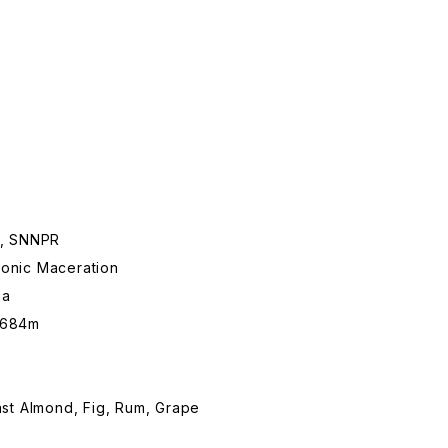
a, SNNPR
onic Maceration
ha
1,684m
st Almond, Fig, Rum, Grape