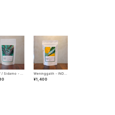
 / Sidamo - E
Weninggalih - INDO
PIA
NESIA
80
¥1,400